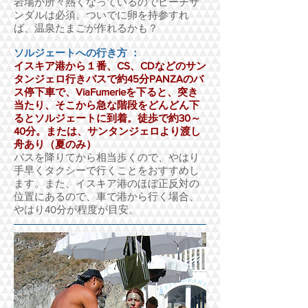
岩場が所々熱くなっているのでビーチサ
ンダルは必須。ついでに卵を持参すれ
ば、温泉たまごが作れるかも？
ソルジェートへの行き方 ：
イスキア港から１番、CS、CDなどのサン
タンジェロ行きバスで約45分PANZAのバ
ス停下車で、ViaFumerieを下ると、突き
当たり、そこから急な階段をどんどん下
るとソルジェートに到着。徒歩で約30～
40分。または、サンタンジェロより渡し
舟あり（夏のみ）
バスを降りてから相当歩くので、やはり
手早くタクシーで行くことをおすすめし
ます。また、イスキア港のほぼ正反対の
位置にあるので、車で港から行く場合、
やはり40分が程度が目安。