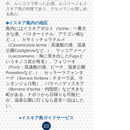
や、ルッコラで作ったお酒、ルコリーノもイ
スキア島の特産であり、グルメマンが楽しめ
る島だ。
●イスキア島内の地区
島内にはイスキアポルト（Ischia：一番大
きな港、バスターミナル、アラゴン城な
ど…）、カサミッチョラテルメ
（Casamicciola terme：高速船の港、温泉
公園Castiglioneなど…）、ラッコアメーノ
（Laccoameno：海に突き出したFugoと
いうキノコ岩が有名）、フォリーオ
（Forio：高速船の港、ビーチ、温泉公園
Poseidonなど…）、セッラーラフォンタ
ーナ（Serrara fontana：チターラ浜、サ
ンタンジェロ島）、バラーノディスキア
（Barrano d'ischia：内陸部）など大きな
町がある。ナポリから日帰りも可能だ
が、温泉公園に行くなら是非一泊はした
い。
●イスキア島ガイドサービス