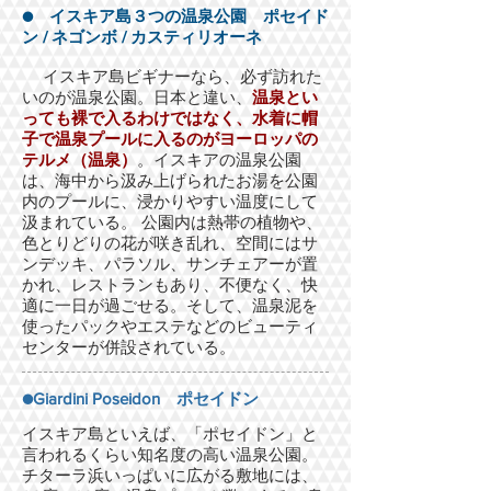
● イスキア島３つの温泉公園 ポセイド
ン / ネゴンボ / カスティリオーネ
イスキア島ビギナーなら、必ず訪れた
いのが温泉公園。日本と違い、
温泉とい
っても裸で入るわけではなく、水着に帽
子で温泉プールに入るのがヨーロッパの
テルメ（温泉）
。イスキアの温泉公園
は、海中から汲み上げられたお湯を公園
内のプールに、浸かりやすい温度にして
汲まれている。 公園内は熱帯の植物や、
色とりどりの花が咲き乱れ、空間にはサ
ンデッキ、パラソル、サンチェアーが置
かれ、レストランもあり、不便なく、快
適に一日が過ごせる。そして、温泉泥を
使ったパックやエステなどのビューティ
センターが併設されている。
●Giardini Poseidon ポセイドン
イスキア島といえば、「ポセイドン」と
言われるくらい知名度の高い温泉公園。
チターラ浜いっぱいに広がる敷地には、