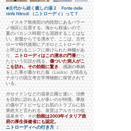
●古代から続く癒しの湯２ Fonte delle
ninfe Nitrodi （ニトローディ）って？
イスキア島南部の内陸部にあるバラー
ノ地区に位置する。海から程遠いので、
夏のバカンス時期でも混雑することはな
い。
岩盤からでる湧水で、ここは、古代
ローマ時代後期にアポロとニトローディ
と呼ばれるニンフに捧げられた神棚があ
り、
ニトローディはこの湧水の門番
だっ
たという伝説が残る。
傷ついた病人がこ
こを訪れ、その効能に驚き
、感謝の奉納
をした事が書かれた板（Lastra）が現在も
ナポリの国立考古学博物館に保管されて
いる。
ポセイドンなどの温泉公園と違い、治療
を目的に訪れる人が多いのが特徴。事故
の傷やアトピーなどお肌のトラブルに効
果絶大と言われる。泉質はアルカリの低
温泉水で、その
効能は2003年イタリア政
府の厚生保健省にも認定。
ニトローディへの行き方 ：