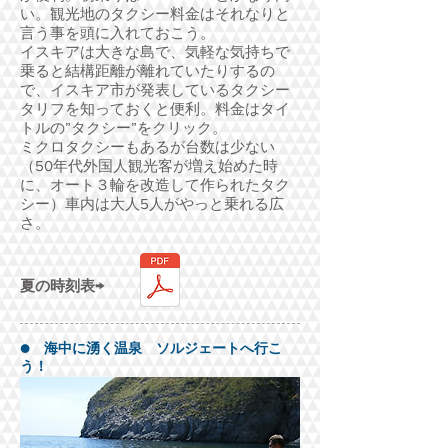
い。観光地のタクシー料金はそれなりと
言う事を頭に入れておこう。
イスキアは大きな島で、気軽な気持ちで
乗ると結構距離が離れていたりするの
で、イスキア市が発表しているタクシー
タリフを知っておくと便利。料金はタイ
トルの”タクシー”をクリック。
ミクロタクシーもあるが台数は少ない
（50年代外国人観光客が増え始めた時
に、オート３輪を改造して作られたタク
シー）車内は大人5人がやっと乗れる広
さ。
夏の時刻表→
● 海中に湧く温泉 ソルジェートへ行こ
う！