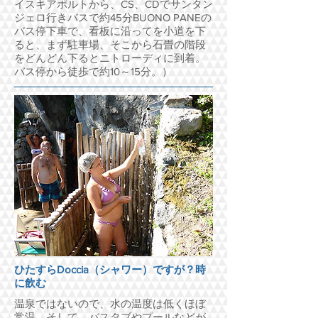
イスキアポルトから、CS、CDでサンタン
ジェロ行きバスで約45分BUONO PANEの
バス停下車で、看板に沿ってを小道を下
ると、まず駐車場、そこから石畳の階段
をどんどん下るとニトローディに到着。
バス停から徒歩で約10～15分。）
ひたすらDoccia（シャワー）ですが？時
に飲む
温泉ではないので、水の温度は低くほぼ
常温。そして、バスタブやプールなどが