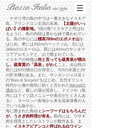
Piazza Italia
dal 1995
ナポリ湾の島の中では一番大きなイスキア
島。アランドロン主演の名画、
【太陽がいっ
ぱい】の撮影地。
"緑の島"イスキアと呼ばれ
るように、島の内陸は豊かな緑で覆われてい
る。島の中心には
標高789mのエポメオ山
を
はじめ、東には392mのベッツィ山、北には
266mのロターロ山、西には401mのサンタマ
リアアルモンテと、山で囲まれている。
イスキアの特徴は
何と言っても硫黄泉が噴出
し、硫黄質の「温泉」がわく
こと。火山性の
島には67の噴出口が存在し、103の水源と29
の貯水槽がある。また、サンタンジェロ近く
の”Baia di Sorgeto"をはじめ、古代ギリシャ
時代から傷や病気に効くと言われた
Nitrodiの
湧水
など、癒しの湯が現存し、ドイツや（島
内にはドイツ語メニューや表示がたくさんあ
る）、ヨーロッパ各地から来る温泉保養の人
でいつも賑やか。
海に囲まれた島ゆえ
シーフードはもちろんだ
が、うさぎ肉料理が有名。
島内には、ウサギ
肉を得意としたレストランが数件ある。ま
た、
イスキアビアンコと呼ばれる白ワイン