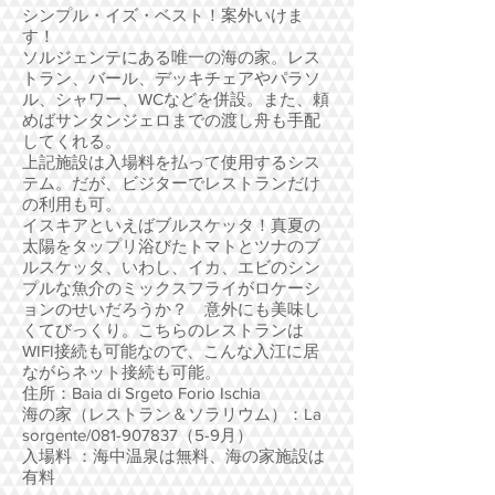
シンプル・イズ・ベスト！案外いけま
す！
ソルジェンテにある唯一の海の家。レス
トラン、バール、デッキチェアやパラソ
ル、シャワー、WCなどを併設。また、頼
めばサンタンジェロまでの渡し舟も手配
してくれる。
上記施設は入場料を払って使用するシス
テム。だが、ビジターでレストランだけ
の利用も可。
イスキアといえばブルスケッタ！真夏の
太陽をタップリ浴びたトマトとツナのブ
ルスケッタ、いわし、イカ、エビのシン
プルな魚介のミックスフライがロケーシ
ョンのせいだろうか？ 意外にも美味し
くてびっくり。こちらのレストランは
WIFI接続も可能なので、こんな入江に居
ながらネット接続も可能。
住所：Baia di Srgeto Forio Ischia
海の家（レストラン＆ソラリウム）：La
sorgente/081-907837（5-9月）
入場料 ：海中温泉は無料、海の家施設は
有料