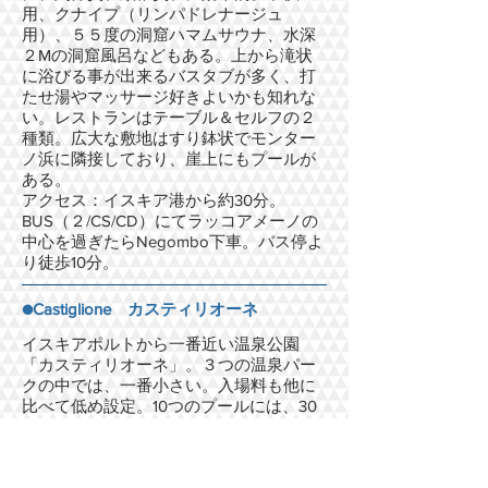
用、クナイプ（リンパドレナージュ
用）、５５度の洞窟ハマムサウナ、水深
２Mの洞窟風呂などもある。上から滝状
に浴びる事が出来るバスタブが多く、打
たせ湯やマッサージ好きよいかも知れな
い。レストランはテーブル＆セルフの２
種類。広大な敷地はすり鉢状でモンター
ノ浜に隣接しており、崖上にもプールが
ある。
アクセス：イスキア港から約30分。
BUS（２/CS/CD）にてラッコアメーノの
中心を過ぎたらNegombo下車。バス停よ
り徒歩10分。
●Castiglione カスティリオーネ
イスキアポルトから一番近い温泉公園
「カスティリオーネ」。３つの温泉パー
クの中では、一番小さい。入場料も他に
比べて低め設定。10つのプールには、30
～40度の温泉が汲まれている。山の斜面
に作られているので、園内にケーブルカ
ーがあるのが面白い。