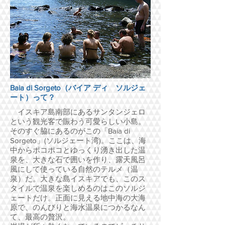
Baia di Sorgeto（バイア ディ ソルジェ
ート）って？
イスキア島南部にあるサンタンジェロ
という観光客で賑わう可愛らしい小島。
そのすぐ脇にあるのがこの「Baia di
Sorgeto」(ソルジェート湾)。
ここは、海
中からポコポコとゆっくり湧き出した温
泉を、大きな石で囲いを作り、露天風呂
風にして使っている自然のテルメ（温
泉）だ。大きな島イスキアでも、このス
タイルで温泉を楽しめるのはこのソルジ
ェートだけ。正面に見える地中海の大海
原で、のんびりと海水温泉につかるなん
て、最高の贅沢。