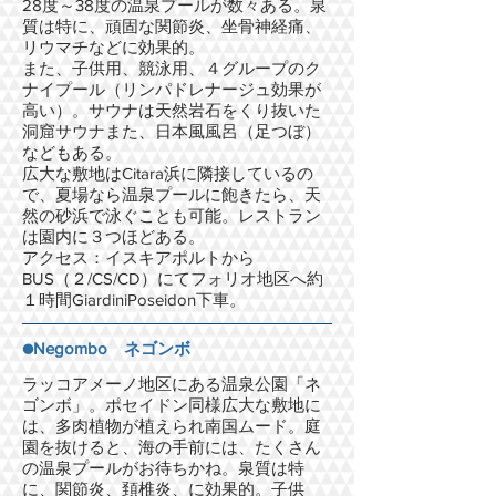
28度～38度の温泉プールが数々ある。泉
質は特に、頑固な関節炎、坐骨神経痛、
リウマチなどに効果的。
また、子供用、競泳用、４グループのク
ナイプール（リンパドレナージュ効果が
高い）。サウナは天然岩石をくり抜いた
洞窟サウナまた、日本風風呂（足つぼ）
などもある。
広大な敷地はCitara浜に隣接しているの
で、夏場なら温泉プールに飽きたら、天
然の砂浜で泳ぐことも可能。レストラン
は園内に３つほどある。
アクセス：イスキアポルトから
BUS（２/CS/CD）にてフォリオ地区へ約
１時間GiardiniPoseidon下車。
●Negombo ネゴンボ
ラッコアメーノ地区にある温泉公園「ネ
ゴンボ」。ポセイドン同様広大な敷地に
は、多肉植物が植えられ南国ムード。庭
園を抜けると、海の手前には、たくさん
の温泉プールがお待ちかね。泉質は特
に、関節炎、頚椎炎、に効果的。子供