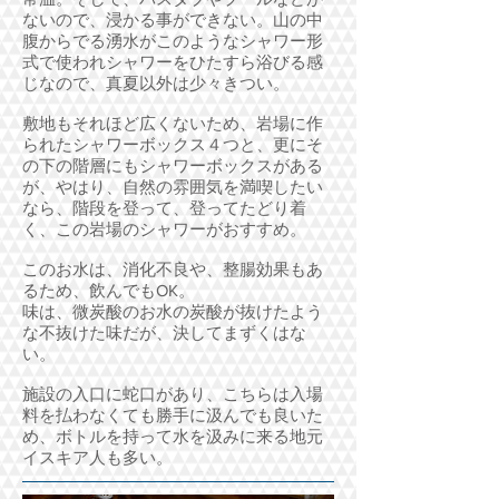
ないので、浸かる事ができない。山の中
腹からでる湧水がこのようなシャワー形
式で使われシャワーをひたすら浴びる感
じなので、真夏以外は少々きつい。
敷地もそれほど広くないため、岩場に作
られたシャワーボックス４つと、更にそ
の下の階層にもシャワーボックスがある
が、やはり、自然の雰囲気を満喫したい
なら、階段を登って、登ってたどり着
く、この岩場のシャワーがおすすめ。
このお水は、消化不良や、整腸効果もあ
るため、飲んでもOK。
味は、微炭酸のお水の炭酸が抜けたよう
な不抜けた味だが、決してまずくはな
い。
施設の入口に蛇口があり、こちらは入場
料を払わなくても勝手に汲んでも良いた
め、ボトルを持って水を汲みに来る地元
イスキア人も多い。