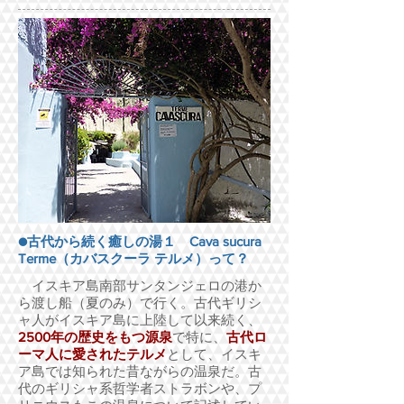
●古代から続く癒しの湯１ Cava sucura
Terme（カバスクーラ テルメ）って？
イスキア島南部サンタンジェロの港か
ら渡し船（夏のみ）で行く。古代ギリシ
ャ人がイスキア島に上陸して以来続く、
2500年の歴史をもつ源泉
で特に、
古代ロ
ーマ人に愛されたテルメ
として、イスキ
ア島では知られた昔ながらの温泉だ。古
代のギリシャ系哲学者ストラボンや、プ