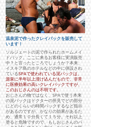
温泉泥で作ったクレイパックを販売して
います！
ソルジェートの泥で作られたホームメイ
ドパック。ここに来るお客様に実演販売
中？と言ったところでしょうか？本来、
イスキア島のホテルなどの中に併設され
ている
SPAで使われている泥パックは、
源泉に半年以上浸け込んだもので、非常
に医療効果の高いクレイパックですが、
このおじさんのは不明です。
おじさんの物ではなく、SPAで使う本来
の泥パックはドクターの所見でどの部分
にどのくらいの時間パックするなど指示
があるのですが、かなりの効果があるた
め、通常１０分長くて１５分。それ以上
塗ると危険ですので、もしおじさんのパ