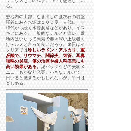
リニウスもこの温泉について記述してい
る。
敷地内の上部、むき出しの凝灰石の岩盤
渓谷にある水源は１００度。古代ローマ
時代から続く水源洞窟などがあり、イス
キアにある、一般的なテルメと違い、敷
地内はいたって簡素で趣き深い上級者向
けテルメと言って良いだろう。泉質はイ
タリアでは
珍しいラドン・アルカリ、重
炭酸で、リウマチ、関節炎、気管、耳鼻
咽喉の炎症、傷の治療や婦人科疾患にも
高い効果がある。
泥パックなどの美容メ
ニューもかなり充実。小さなテルメで一
日いると飽きるかもしれないが、半日は
楽しめる。