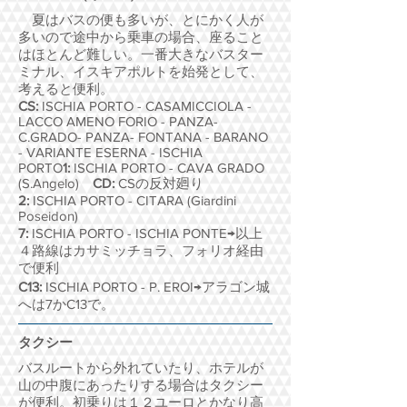
夏はバスの便も多いが、とにかく人が
多いので途中から乗車の場合、座ること
はほとんど難しい。
一番大きなバスター
ミナル、イスキアポルトを始発として、
考えると便利。
CS:
ISCHIA PORTO - CASAMICCIOLA -
LACCO AMENO FORIO - PANZA-
C.GRADO- PANZA- FONTANA - BARANO
- VARIANTE ESERNA - ISCHIA
PORTO
1:
ISCHIA PORTO - CAVA GRADO
(S.Angelo)
CD:
CSの反対廻り
2:
ISCHIA PORTO - CITARA (Giardini
Poseidon)
7:
ISCHIA PORTO - ISCHIA PONTE→以上
４路線はカサミッチョラ、フォリオ経由
で便利
C13:
ISCHIA PORTO - P. EROI→アラゴン城
へは7かC13で。
タクシー
バスルートから外れていたり、ホテルが
山の中腹にあったりする場合はタクシー
が便利。初乗りは１２ユーロとかなり高