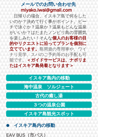
メールでのお問い合わせ先
miyako.iwai@gmail.com
日帰りの場合、イスキア島で何をした
いのか？決めて行く事がポイント​。ビー
チで泳ぐか？温泉か？温泉もどんな温泉
がいいか？はたまたノンビリ島の雰囲気
を楽しみたい！そんな
個人のお客様の目
的やリクエストに沿ってプランを個別に
立てています。
島周遊の専用車や、ワイ
ナリ見学、スパのご予約等のお手配も可
能です。
＜ガイドサービスは、ナポリま
たはイスキア島発着となります＞
イスキア島内の移動
海中温泉 ソルジェート
古代の癒し湯
３つの温泉公園
イスキア島観光スポット
● イスキア島内の移動
EAV BUS（市バス）