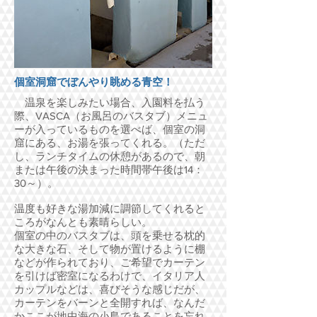
個室洞窟でぼんやり眺める青空！
温泉を楽しみたい場合、入園料を払う
際、VASCA（お風呂のバスタブ）メニュ
ーが入っているものを選べば、個室の洞
窟にある、お湯を張ってくれる。（ただ
し、ランチタイムの休憩があるので、朝
または午後の決まった時間帯午後は14：
30～）。
温度も好きな湯加減に調節してくれると
ころがなんとも素晴らしい。
個室の中のバスタブは、頭を乗せる枕的
な大きな石、そして物が置けるように棚
などが作られており、ご希望でカーテン
を引けば密室になるわけで、イタリア人
カップルなどは、喜びそうな感じだが、
カーテンをバーンと全開すれば、なんだ
かここが地中海の小島であることを忘れ