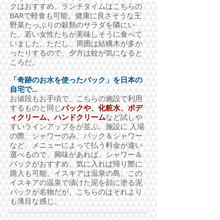
クはおすすめ。
ランチタイムはこちらの
BARで軽食も可能。健康に良さそうな王
野菜たっぷりの穀類のサラダを隣にい
た、若い女性たちが美味しそうに食べて
いました。ただし、周囲は結構木が多か
ったりするので、夕方は蚊が気になると
ころだ。
「奇跡のお水を使ったパック」を日本の
自宅で…
お値段もお手頃で、こちらの施設で利用
するものと同じ
パックや、化粧水、ボデ
ィクリーム、ハンドクリーム
など試しや
すいラインアップをが並ぶ。
施設に 入場
の際、シャワーのみ、パック＆シャワー
など、メニューによって払う料金が違い
選べるので、興味があれば、シャワー＆
パックがおすすめ。気に入れば帰り際に
購入も可能。
イスキアは温泉の島。この
イスキアの温泉で漬けた泥を顔に塗る泥
パックが名物だが、こちらのはそれより
も薄目な感じ。