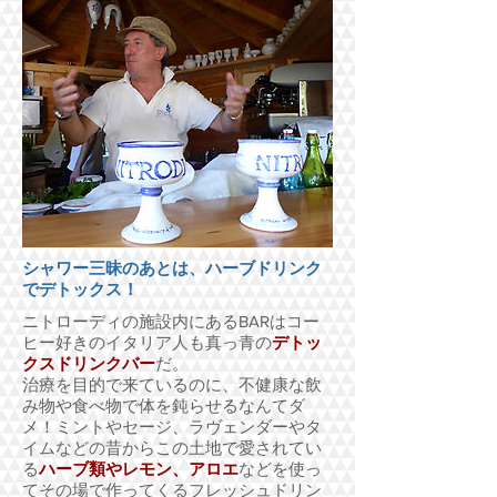
シャワー三昧のあとは、ハーブドリンク
でデトックス！
ニトローディの施設内にあるBARはコー
ヒー好きのイタリア人も真っ青の
デトッ
クスドリンクバー
だ。
治療を目的で来ているのに、不健康な飲
み物や食べ物で体を鈍らせるなんてダ
メ！ミントやセージ、ラヴェンダーやタ
イムなどの昔からこの土地で愛されてい
る
ハーブ類やレモン、アロエ
などを使っ
てその場で作ってくるフレッシュドリン