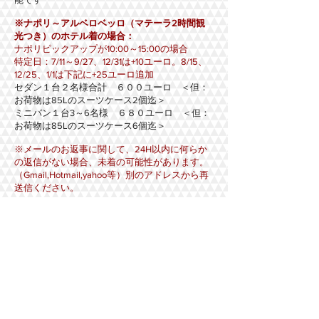
※ナポリ～アルベロベッロ（マテーラ2時間観
光つき）のホテル着の場合：
ナポリピックアップが10:00～15:00の場合
特定日：7/11～9/27、12/31は+10ユーロ。8/15、
12/25、1/1は下記に+25ユーロ追加
セダン１台２名様合計 ６００ユーロ ＜但：
お荷物は85Lのスーツケース2個迄＞
ミニバン１台3～6名様 ６８０ユーロ ＜但：
お荷物は85Lのスーツケース6個迄＞
※メールのお返事に関して、24H以内に何らか
の返信がない場合、未着の可能性があります。
（Gmail,Hotmail,yahoo等）別のアドレスから再
送信ください。
piazzaitalia＠libero.it
下記フォームよりお問合せ下さい