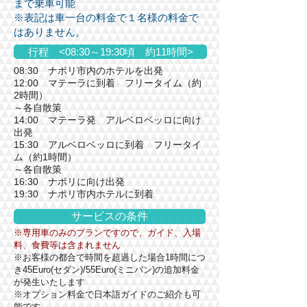
まで乗車可能
※表記は車一台の料金で１名様の料金で
はありません。
行程 <08:30～19:30頃 約11時間>
08:30 ナポリ市内のホテルを出発
12:00 マテーラに到着 フリータイム（約
2時間）
～各自散策
14:00 マテーラ発 アルベロベッロに向け
出発
15:30 アルベロベッロに到着 フリータイ
ム（約1時間）
​～各自散策
16:30 ナポリに向け出発
19:30 ナポリ市内ホテルに到着
サービスの条件
※専用車のみのプランですので、ガイド、入場
料、食費等は含まれません
※お客様の都合で時間を超過した場合1時間につ
き45Euro(セダン)/55Euro(ミニバン)の追加料金
が発生いたします
※オプション料金で日本語ガイドのご紹介も可
能です