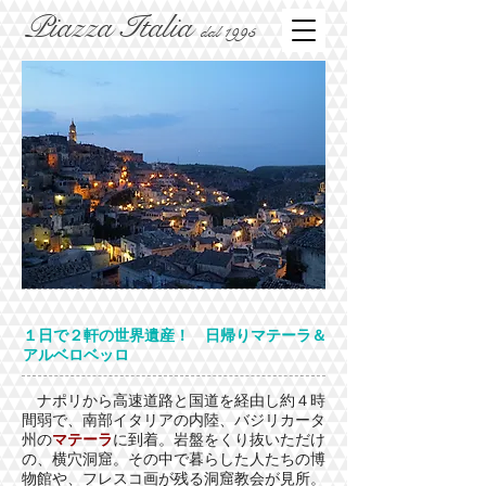
Piazza Italia
dal 1995
１日で２軒の世界遺産！ 日帰りマテーラ＆
アルベロベッロ
ナポリから高速道路と国道を経由し約４時
間弱で、南部イタリアの内陸、バジリカータ
州の
マテーラ
に到着。岩盤をくり抜いただけ
の、横穴洞窟。その中で暮らした人たちの博
物館や、フレスコ画が残る洞窟教会が見所。