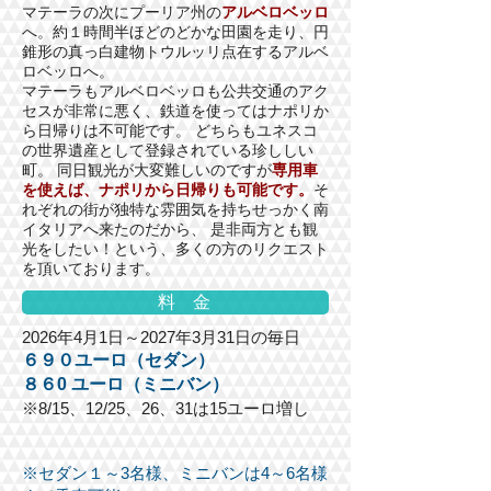
マテーラの次にプーリア州の
アルベロベッロ
へ。約１時間半ほどのどかな田園を走り、円
錐形の真っ白建物トウルッリ点在するアルベ
ロベッロへ。
マテーラもアルベロベッロも公共交通のアク
セスが非常に悪く、鉄道を使ってはナポリか
ら日帰りは不可能です。 どちらもユネスコ
の世界遺産として登録されている珍ししい
町。 同日観光が大変難しいのですが
専用車
を使えば、ナポリから日帰りも可能です。
そ
れぞれの街が独特な雰囲気を持ちせっかく南
イタリアへ来たのだから、 是非両方とも観
光をしたい！という、多くの方のリクエスト
を頂いております。
料 金
2026年4月1日～2027
年3月31日の毎日
６９０
ユーロ（セダン）
８６0 ユーロ（ミニバン）
※8/15、12/25、26、
31は15ユーロ増し
※セダン１～3名様、ミニバンは4～6名様