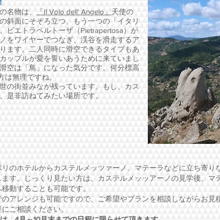
！
の名物は、
「Il Volo dell' Angelo」
天使の
の斜面にそぞろ立つ、もう一つの「イタリ
トラペルトーザ（Pietrapertosa）が
ノをワイヤーでつなぎ、渓谷を滑走するア
ります。二人同時に滑空できるタイプもあ
カップルが愛を誓いあうために来ていまし
滑空は「鳥」になった気分です。何分標高
の方は無理ですね。
中世の街並みなが残っています。もし、カス
、是非訪ねてみたい場所です。
リのホテルからカステルメッツァーノ、マテーラなどに立ち寄り
します。じっくり見たい方は、カステルメッッアーノの見学後、マ
へ移動することも可能です。
でのアレンジも可能ですので、ご希望やプランを相談しながらお見
軽にご相談ください。
は、4月～10月末までの日程に限らせて頂きます。