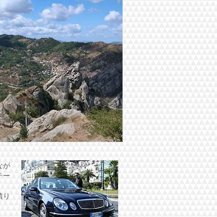
なが
テー
積り