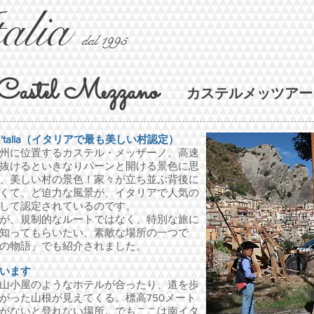
talia
dal 1995
Castel Mezzano
カステルメッツアー
a dI'talia（イタリアで最も美しい村認定）
州に位置するカステル・メッザーノ。高速
抜けるといきなりパーンと開ける景色に思
、美しい村の景色！家々が立ち並ぶ背後に
くて、ど迫力な風景が、イタリアで人気の
して認定されているのです。
が、規制的なルートではなく、特別な旅に
知ってもらいたい、素敵な場所の一つで
の物語」でも紹介されました。
います
山小屋のようなホテルが合ったり、道を歩
がった山根が見えてくる。標高750メート
がないと登れない場所。でもここは南イタ