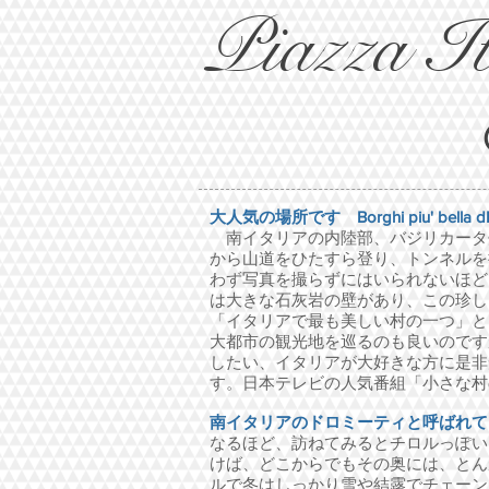
Piazza I
大人気の場所です Borghi piu' bell
南イタリアの内陸部、バジリカータ
から山道をひたすら登り、トンネルを
わず写真を撮らずにはいられないほど
は大きな石灰岩の壁があり、この珍し
「イタリアで最も美しい村の一つ」と
大都市の観光地を巡るのも良いのです
したい、イタリアが大好きな方に是非
す。日本テレビの人気番組「小さな村
南イタリアのドロミーティと呼ばれて
なるほど、訪ねてみるとチロルっぽい
けば、どこからでもその奥には、とん
ルで冬はしっかり雪や結露でチェーン