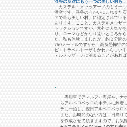
渓谷の反対にもう一つの美しい村も…
カステル・メッッアーノのもう一つ
滑空です。渓谷の向かいにこれまた石
アで最も美しい村」に認定されている、ピエ
あります。ここと、カステルメッザー
トラクションですが、意外に人気があ
り、ローマなどかなり遠いところから
た。私も体験しましたが、約２分間の
750メートルですから、高所恐怖症
​ピエトラペルトーザもかわいらしい
テルメッザーノに泊まることがあれば
専用車でアマルフィ海岸や、ナポ
らアルベロベッロのホテルに到着
ラに一泊し、翌日アルベロベッロ
また、お時間のない方は、日帰り
を作成させて頂きますので、お気
★カステルメッツァーノの立ち寄り